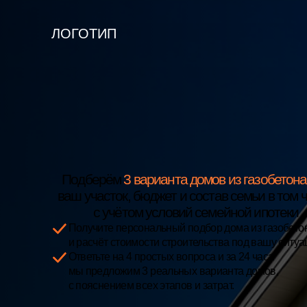
ЛОГОТИП
Подберём
3 варианта домов из газобетона
под
ваш участок, бюджет и состав семьи в том числе
с учётом условий семейной ипотеки
Получите персональный подбор дома из газобетона
и расчёт стоимости строительства под вашу ситуацию.
Ответьте на 4 простых вопроса и за 24 часа
мы предложим 3 реальных варианта домов,
с пояснением всех этапов и затрат.
Получить расчет стоимости строительства