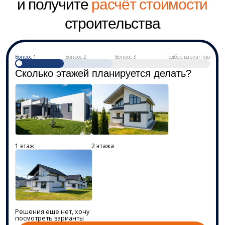
Далее
ФИО
Должность
Осталось всего 2 вопроса и мы:
Отправим подборку из 3 домов под
ваш бюджет
Поможем подобрать ипотеку
Поможем с подбором участка под
строительство
Поможем с подводом коммуникаций
на участок