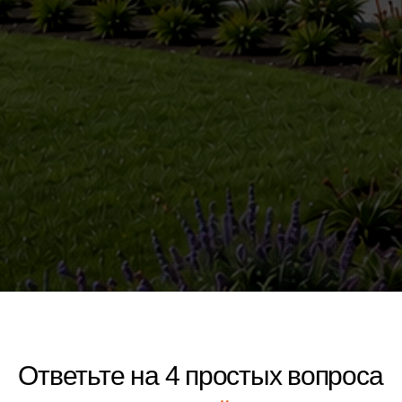
Ответьте на 4 простых вопроса
и получите
расчёт стоимости
строительства
Вопрос 1
Вопрос 2
Вопрос 3
Подбор вариантов
Сколько этажей планируется делать?
1 этаж
2 этажа
Решения еще нет, хочу
посмотреть варианты